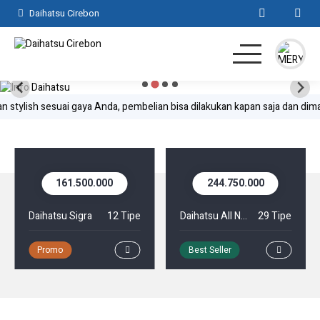
Daihatsu Cirebon
Home
ylish sesuai gaya Anda, pembelian bisa dilakukan kapan saja dan dimana sa
SUV
MPV
244.750.000
269.350.000
Hatchback
e
Daihatsu All New Xenia
29 Tipe
Daihatsu Terios
10 Tipe
Komersil
Best Seller
Promo
Lainnya
Kontak