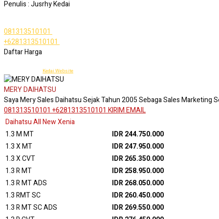
Penulis : Jusrhy Kedai
Daihatsu Cirebon
081313510101
Telepon
+6281313510101
WhatsApp
Daftar Harga
Daihatsu Cirebon - Dealer Astra Daihatsu Cirebon
© 2015 -
2026 by
Kedai Website
MERY DAIHATSU
Saya Mery Sales Daihatsu Sejak Tahun 2005 Sebaga Sales Marketing S
081313510101
+6281313510101
KIRIM EMAIL
Daihatsu All New Xenia
1.3 M MT
IDR 244.750.000
1.3 X MT
IDR 247.950.000
1.3 X CVT
IDR 265.350.000
1.3 R MT
IDR 258.950.000
1.3 R MT ADS
IDR 268.050.000
1.3 RMT SC
IDR 260.450.000
1.3 R MT SC ADS
IDR 269.550.000