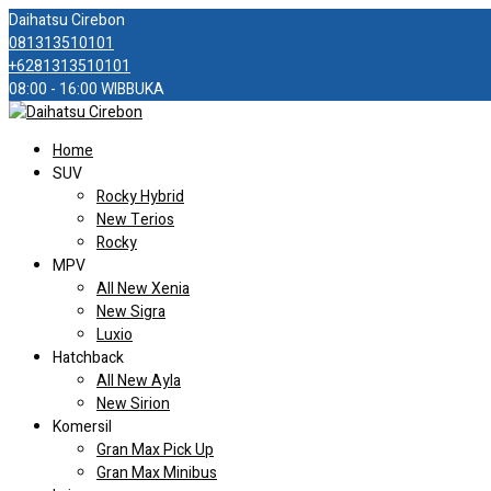
Daihatsu Cirebon
081313510101
+6281313510101
08:00 - 16:00 WIB
BUKA
Home
SUV
Rocky Hybrid
New Terios
Rocky
MPV
All New Xenia
New Sigra
Luxio
Hatchback
All New Ayla
New Sirion
Komersil
Gran Max Pick Up
Gran Max Minibus