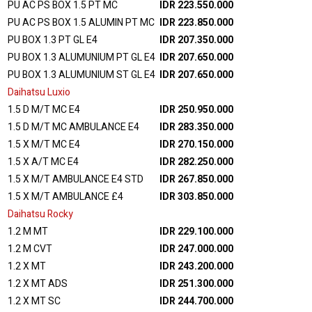
PU AC PS BOX 1.5 PT MC
IDR 223.550.000
PU AC PS BOX 1.5 ALUMIN PT MC
IDR 223.850.000
PU BOX 1.3 PT GL E4
IDR 207.350.000
PU BOX 1.3 ALUMUNIUM PT GL E4
IDR 207.650.000
PU BOX 1.3 ALUMUNIUM ST GL E4
IDR 207.650.000
Daihatsu Luxio
1.5 D M/T MC E4
IDR 250.950.000
1.5 D M/T MC AMBULANCE E4
IDR 283.350.000
1.5 X M/T MC E4
IDR 270.150.000
1.5 X A/T MC E4
IDR 282.250.000
1.5 X M/T AMBULANCE E4 STD
IDR 267.850.000
1.5 X M/T AMBULANCE £4
IDR 303.850.000
Daihatsu Rocky
1.2 M MT
IDR 229.100.000
1.2 M CVT
IDR 247.000.000
1.2 X MT
IDR 243.200.000
1.2 X MT ADS
IDR 251.300.000
1.2 X MT SC
IDR 244.700.000