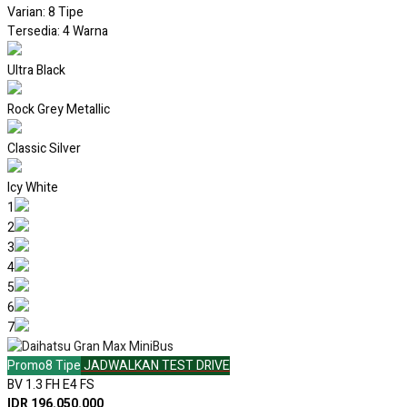
Varian: 8 Tipe
Tersedia: 4 Warna
Ultra Black
Rock Grey Metallic
Classic Silver
Icy White
1
2
3
4
5
6
7
Promo
8 Tipe
JADWALKAN TEST DRIVE
BV 1.3 FH E4 FS
IDR 196.050.000