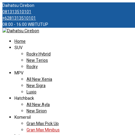
Daihatsu Cirebon
081313510101
+6281313510101
08:00 - 16:00 WIB
TUTUP
Home
SUV
Rocky Hybrid
New Terios
Rocky
MPV
All New Xenia
New Sigra
Luxio
Hatchback
All New Ayla
New Sirion
Komersil
Gran Max Pick Up
Gran Max Minibus