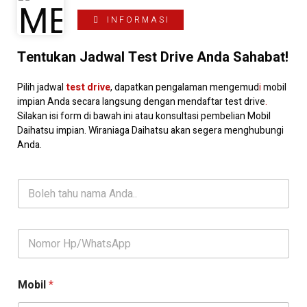
INFORMASI
Tentukan Jadwal Test Drive Anda Sahabat!
Pilih jadwal
test drive
, dapatkan pengalaman mengemud
i
mobil
impian Anda secara langsung dengan mendaftar test drive
.
Silakan isi form di bawah ini atau konsultasi pembelian Mobil
Daihatsu impian. Wiraniaga Daihatsu akan segera menghubungi
Anda.
N
a
m
a
K
o
n
t
Mobil
*
a
k