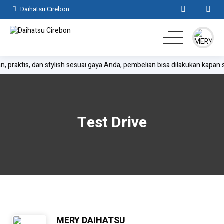
Daihatsu Cirebon
ktis, dan stylish sesuai gaya Anda, pembelian bisa dilakukan kapan saja d
Home
SUV
Test Drive
MPV
Hatchback
Komersil
Lainnya
MERY DAIHATSU
Kontak