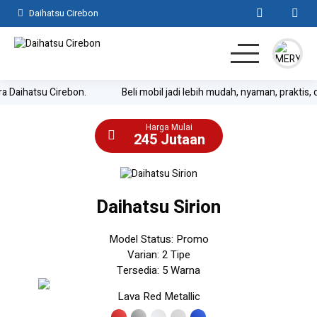
Daihatsu Cirebon
ihatsu Cirebon.
Beli mobil jadi lebih mudah, nyaman, praktis, dan s
Home
Harga Mulai
SUV
245 Jutaan
MPV
Daihatsu Sirion
Hatchback
Model Status: Promo
Komersil
Varian: 2 Tipe
Tersedia: 5 Warna
Lainnya
Lava Red Metallic
Kontak