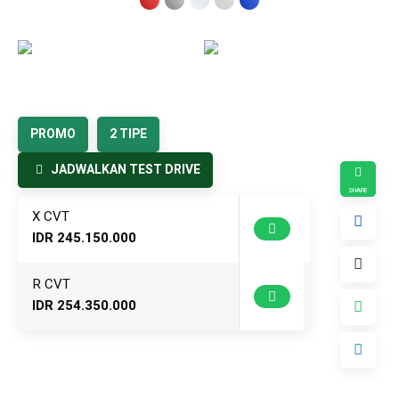
7
8
PROMO
2 TIPE
JADWALKAN TEST DRIVE
X CVT
IDR 245.150.000
R CVT
IDR 254.350.000