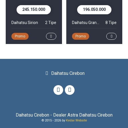
.000
196.050.000
Rp 299.850.0
2 Tipe
Daihatsu Gran Max MiniBus
8 Tipe
Daihatsu Rocky Hybrid
Promo
Promo
Daihatsu Cirebon
Daihatsu Cirebon - Dealer Astra Daihatsu Cirebon
© 2015 -
2026 by
Kedai Website